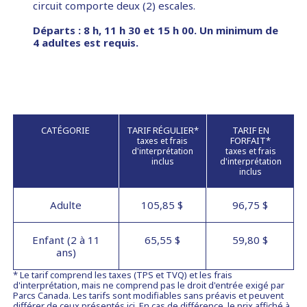
circuit comporte deux (2) escales.
Départs : 8 h, 11 h 30 et 15 h 00. Un minimum de
4 adultes est requis.
CATÉGORIE
TARIF RÉGULIER*
TARIF EN
FORFAIT*
taxes et frais
d'interprétation
taxes et frais
inclus
d'interprétation
inclus
Adulte
105,85 $
96,75 $
Enfant (2 à 11
65,55 $
59,80 $
ans)
* Le tarif comprend les taxes (TPS et TVQ) et les frais
d'interprétation, mais ne comprend pas le droit d'entrée exigé par
Parcs Canada. Les tarifs sont modifiables sans préavis et peuvent
différer de ceux présentés ici. En cas de différence, le prix affiché à