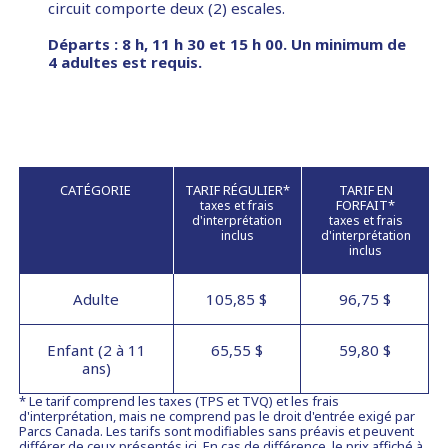
circuit comporte deux (2) escales.
Départs : 8 h, 11 h 30 et 15 h 00. Un minimum de
4 adultes est requis.
CATÉGORIE
TARIF RÉGULIER*
TARIF EN
FORFAIT*
taxes et frais
d'interprétation
taxes et frais
inclus
d'interprétation
inclus
Adulte
105,85 $
96,75 $
Enfant (2 à 11
65,55 $
59,80 $
ans)
* Le tarif comprend les taxes (TPS et TVQ) et les frais
d'interprétation, mais ne comprend pas le droit d'entrée exigé par
Parcs Canada. Les tarifs sont modifiables sans préavis et peuvent
différer de ceux présentés ici. En cas de différence, le prix affiché à